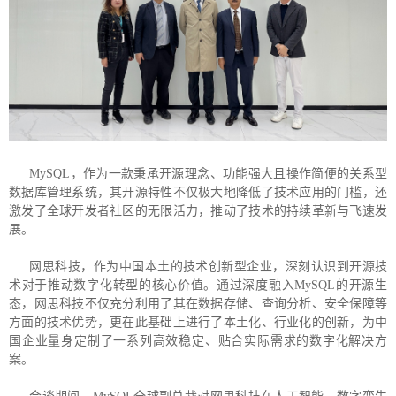
MySQL，作为一款秉承开源理念、功能强大且操作简便的关系型
数据库管理系统，其开源特性不仅极大地降低了技术应用的门槛，还
激发了全球开发者社区的无限活力，推动了技术的持续革新与飞速发
展。
网思科技，作为中国本土的技术创新型企业，深刻认识到开源技
术对于推动数字化转型的核心价值。通过深度融入MySQL的开源生
态，网思科技不仅充分利用了其在数据存储、查询分析、安全保障等
方面的技术优势，更在此基础上进行了本土化、行业化的创新，为中
国企业量身定制了一系列高效稳定、贴合实际需求的数字化解决方
案。