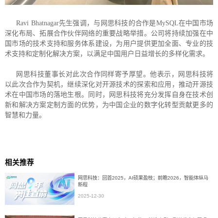
Ravi Bhatnagar先生强调，与网思科技的合作是MySQL在中国市场
深化布局、拓展合作伙伴网络的重要战略举措。公司将持续加强在中
国市场的技术支持和服务体系建设，为用户提供更加全面、专业的技
术支持和定制化解决方案，以满足中国用户日益增长的多样化需求。
网思科技董事长对此次合作同样寄予厚望。他表示，网思科技将
以此次合作为契机，继续深化对开源技术的探索和应用，推动开源技
术在中国市场的落地生根。同时，网思科技将充分发挥自身在技术创
新和解决方案定制方面的优势，为中国企业的数字化转型贡献更多的
智慧和力量。
相关推荐
网思科技：回首2025，AI硕果盈枝；前瞻2026，智能体纵马
新程
2025-12-30