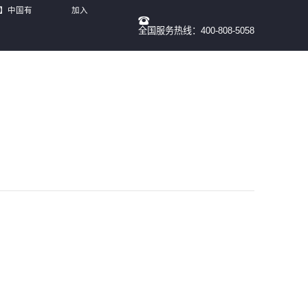
】中国有
加入
全国服务热线：400-808-5058
我们