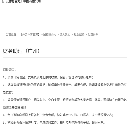
【开云体育官方】中国有限公司
当前位置：
【开云体育官方】中国有限公司
>
加入我们
>
社会招聘
>
运营体系
财务助理（广州）
岗位职责：
1、负责日常现金、支票及承兑汇票的收付、保管，管理公司银行账户；
2、认真审核银行付款的原始单据，确保审批手续齐全、单据合规，协调处理紧急突发性用款的应
急支付；
3、妥善保管银行账户、相关印章、空白支票、银行对账单及各类收据、凭单，要求建立台账的必
须健全并登好台账；
4、每日准确向领导上报各账户资金余额，做好现金日记账、日报表、支出情况登记表；
5、积极配合会计做好月度、年度结账工作；每月及时整理各类单据，银行回单。