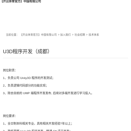
【开云体育官方】中国有限公司
当前位置：
【开云体育官方】中国有限公司
>
加入我们
>
社会招聘
>
技术体系
U3D程序开发（成都）
岗位职责：
1、负责公司 Unity3D 程序的开发测试；
2、负责逻辑代码部分的功能实现；
3、除去目前的 UWP 端程序开发发布, 后续对多端开发进行学习投入。
岗位要求：
1、全日制本科相关专业，具有相关开发经验?年以上；