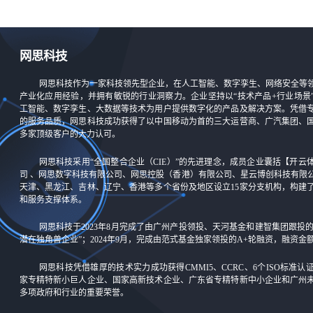
网思科技
网思科技作为一家科技领先型企业，在人工智能、数字孪生、网络安全等
产业化应用经验，并拥有敏锐的行业洞察力。企业坚持以“技术产品+行业场景
工智能、数字孪生、大数据等技术为用户提供数字化的产品及解决方案。凭借
的服务品质，网思科技成功获得了以中国移动为首的三大运营商、广汽集团、
多家顶级客户的大力认可。
网思科技采用“全国整合企业（CIE）”的先进理念，成员企业囊括【开云
司 、网思数字科技有限公司、网思控股（香港）有限公司、星云博创科技有限
天津、黑龙江、吉林、辽宁、香港等多个省份及地区设立15家分支机构，构建
和服务支撑体系。
网思科技于2023年8月完成了由广州产投领投、天河基金和建智集团跟投
潜在独角兽企业”；2024年9月，完成由范式基金独家领投的A+轮融资，融资
网思科技凭借雄厚的技术实力成功获得CMMI5、CCRC、6个ISO标准
家专精特新小巨人企业、国家高新技术企业、广东省专精特新中小企业和广州
多项政府和行业的重要荣誉。