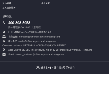
运维服务
企业风采
技术咨询服务
联系我们
400-808-5058
周一到周五9:30-18:00 (北京时间）
广州市黄埔区科学大道18号芯大厦B2栋1-2层
商务合作: marketing@offencesportsmarketing.com
媒体合作: media@offencesportsmarketing.com
Overseas business: NETTHINK HOLDINGS(HK)CO.,LIMITED
Add: Unit 04-05, 16F, The Broadway No.54-62 Lockhart Road,
Wanchai, HongKong
Email: sinontt_business@offencesportsmarketing.com
【开云体育官方】中国有限公司 版权所有