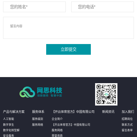
立即提交
产品与解决方案
服务体系
【开云体育官方】中国有限公司
新闻资讯
加入我们
人工智能
服务级别
企业简介
招聘岗位
数字孪生
服务网络
【开云体育官方】中国有限公司
联系方式
数字化转型解
服务网络
留言表单
安全服务
荣誉资质