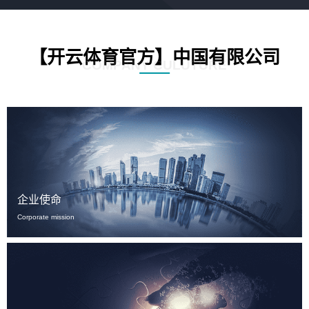
【开云体育官方】中国有限公司
COMPANY CULUTURE
企业使命
Corporate mission