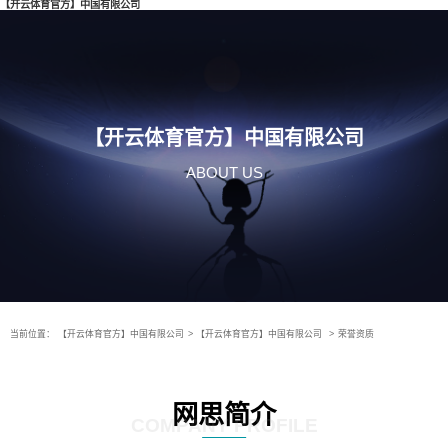
【开云体育官方】中国有限公司
【开云体育官方】中国有限公司
ABOUT US
当前位置：
【开云体育官方】中国有限公司
>
【开云体育官方】中国有限公司
>
荣誉资质
网思简介
COMPANY PROFILE